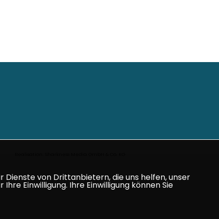
Realisation: Sharkness Media GmbH & Co. KG
Dienste von Drittanbietern, die uns helfen, unser
e Einwilligung. Ihre Einwilligung können Sie